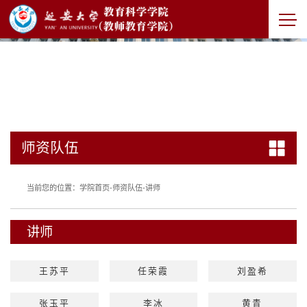
师资队伍
当前您的位置：
学院首页
-
师资队伍
-
讲师
讲师
王苏平
任荣霞
刘盈希
张玉平
李冰
黄青