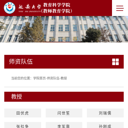
师资队伍
当前您的位置：
学院首页
-
师资队伍
-
教授
教授
田伏虎
闫世笙
刘瑞儒
张社争
李军靠
孙刚成