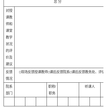
总 分
对授
课教
师和
课堂
教学
状况
的评
价及
建议
反馈
□现场反馈授课教师□课后反馈院系□课后反馈教务处、评估处
情况
院系
职称/
听课人
部门
职务