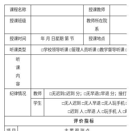
课程名称
授课教师
授课班级
教师所在院
系
授课时间
年 月 日星期 第 节
授课地点
听课类型
□学校领导听课 □管理人员听课 □教学督导听课 □
听
课
内
容
纪律情况
教师
□无迟到□迟到 分；□无早退□早退 分；接打电
学生
□无人迟到 □无人早退 □无人玩手机 □
□迟到 人 □早退 人 □玩手机 人 □睡
评
价
指
标
项 目
主 要 观 测 点